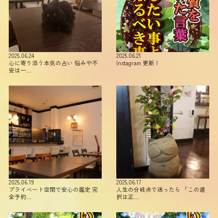
2025.06.24
2025.06.21
心に寄り添う本気の占い 悩みや不
Instagram 更新！
安は一…
2025.06.19
2025.06.17
プライベート空間で安心の鑑定 完
人生の分岐点で迷ったら 「この選
全予約…
択は正…