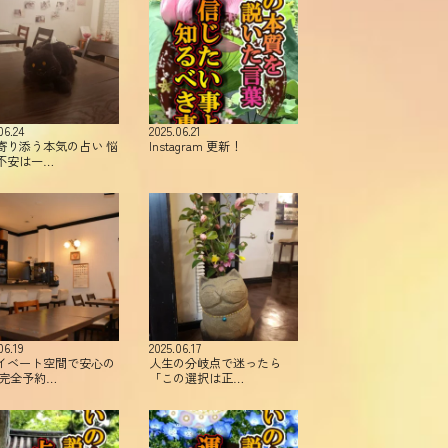
06.24
2025.06.21
寄り添う本気の占い 悩
Instagram 更新！
不安は一…
06.19
2025.06.17
イベート空間で安心の
人生の分岐点で迷ったら
 完全予約…
「この選択は正…