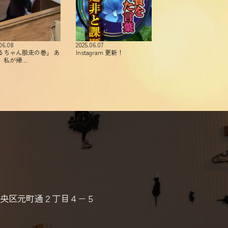
06.08
2025.06.07
るちゃん脱走の巻」 あ
Instagram 更新！
、私が帰…
央区元町通２丁目４−５