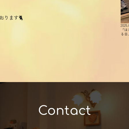
おります🐈
2025.
「は
る日
Contact