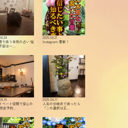
06.24
2025.06.21
寄り添う本気の占い 悩
Instagram 更新！
不安は一…
06.19
2025.06.17
イベート空間で安心の
人生の分岐点で迷ったら
 完全予約…
「この選択は正…