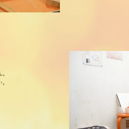
ん。
い。