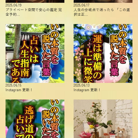
2025.06.19
2025.06.17
プライベート空間で安心の鑑定 完
人生の分岐点で迷ったら 「この選
全予約…
択は正…
2025.06.15
2025.06.13
Instagram 更新！
Instagram 更新！